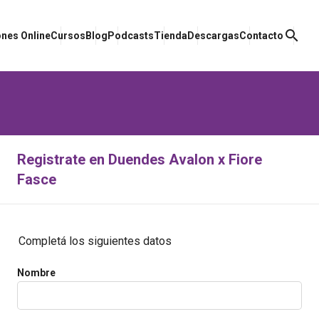
search
nes Online
Cursos
Blog
Podcasts
Tienda
Descargas
Contacto
Registrate en Duendes Avalon x Fiore
Fasce
Completá los siguientes datos
Nombre